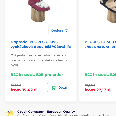
outsole
styrofoam
model name
C 1093
Options (2)
Doprodej PEGRES C 1096
PEGRES BF 56U C
vycházková obuv bílá/růžová líc
shoes natural b
"Objevte naši speciální nabídku
obuvi z dřívějších kolekcí, kterou
nyní…
B2C in stock, B2B pre-order
B2C in stock, B2
38,54 €
67,92 €
Detail
from 15,42 €
from 27,17 €
Czech Company – European Quality
Crafted in the Czech Republic. Fast communication, reliable