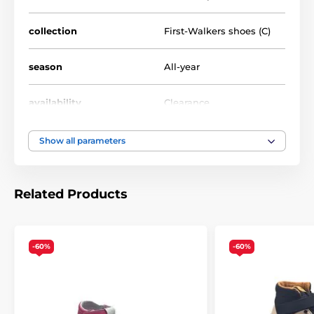
collection
First-Walkers shoes (C)
season
All-year
availability
Clearance
foot width
narrow, medium
Show all parameters
instep height
low, medium, high
Related Products
usage
Outdoor shoes
upper
leather
-60%
-60%
lining
leather