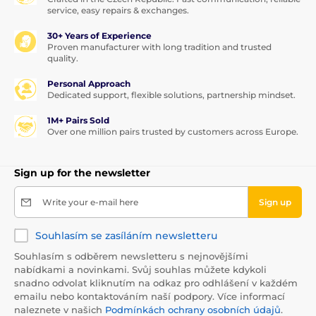
service, easy repairs & exchanges.
30+ Years of Experience
Proven manufacturer with long tradition and trusted
quality.
Personal Approach
Dedicated support, flexible solutions, partnership mindset.
1M+ Pairs Sold
Over one million pairs trusted by customers across Europe.
Sign up for the newsletter
Write your e-mail here
Sign up
Souhlasím se zasíláním newsletteru
Souhlasím s odběrem newsletteru s nejnovějšími
nabídkami a novinkami. Svůj souhlas můžete kdykoli
snadno odvolat kliknutím na odkaz pro odhlášení v každém
emailu nebo kontaktováním naší podpory. Více informací
naleznete v našich
Podmínkách ochrany osobních údajů
.