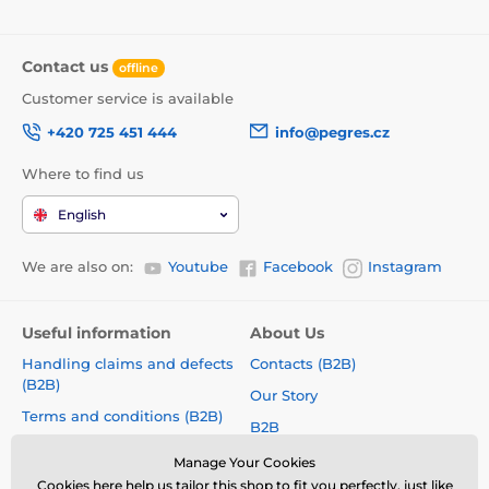
Contact us
offline
Customer service is available
+420 725 451 444
info@pegres.cz
Where to find us
English
We are also on:
Youtube
Facebook
Instagram
Useful information
About Us
Handling claims and defects
Contacts (B2B)
(B2B)
Our Story
Terms and conditions (B2B)
B2B
How to choose a correct size?
Shoe Collections
Manage Your Cookies
Size charts
Cookies
here
help us tailor this shop to fit you perfectly, just like