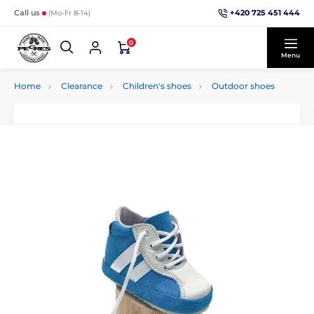
+420 725 451 444
Call us
(Mo-Fr 8-14)
0
Menu
Home
Clearance
Children's shoes
Outdoor shoes