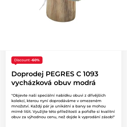
Discount
-60%
Doprodej PEGRES C 1093
vycházková obuv modrá
"Objevte naši speciální nabídku obuvi z dřívějších
kolekcí, kterou nyní doprodáváme v omezeném
množství. Každý pár je unikátní a barvy se mohou
mírně lišit. Využijte této příležitosti a pořiďte si kvalitní
obuv za výhodnou cenu, než dojde k vyprodání zásob!"