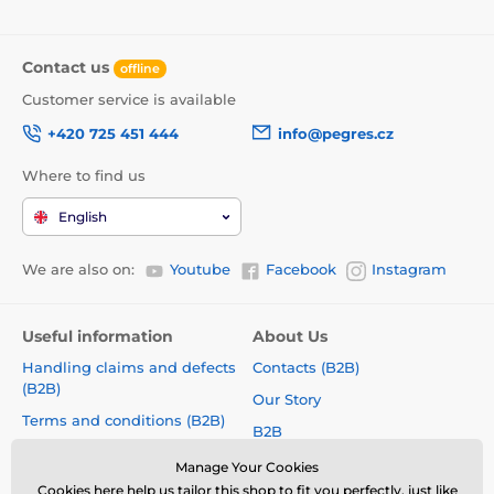
Contact us
offline
Customer service is available
+420 725 451 444
info@pegres.cz
Where to find us
English
We are also on:
Youtube
Facebook
Instagram
Useful information
About Us
Handling claims and defects
Contacts (B2B)
(B2B)
Our Story
Terms and conditions (B2B)
B2B
How to choose a correct size?
Shoe Collections
Manage Your Cookies
Size charts
Cookies
here
help us tailor this shop to fit you perfectly, just like