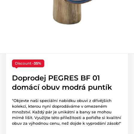
Discount
-35%
Doprodej PEGRES BF 01
domácí obuv modrá puntík
"Objevte naši speciální nabídku obuvi z dřívějších
kolekcí, kterou nyní doprodáváme v omezeném
množství. Každý pár je unikátní a barvy se mohou
mírně lišit. Využijte této příležitosti a pořiďte si kvalitní
obuv za výhodnou cenu, než dojde k vyprodání zásob!"