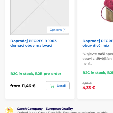
rubber plate (4mm no
outsole
drop)
model name
BF 01
Options (4)
Doprodej PEGRES B 1003
Doprodej PEGRE
domácí obuv malovací
obuv dívčí mix
"Objevte naši spe
obuvi z dřívějších
nyní…
B2C in stock, B2
B2C in stock, B2B pre-order
6,67 €
from 11,46 €
Detail
4,33 €
Czech Company – European Quality
Crafted in the Czech Republic. Fast communication, reliable