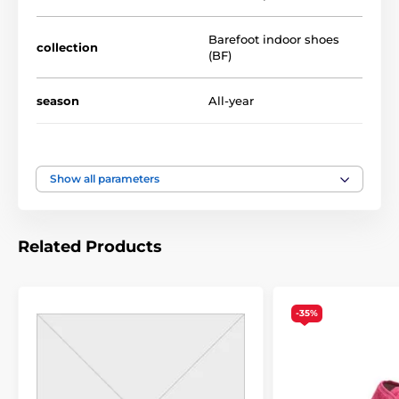
Barefoot indoor shoes
collection
(BF)
season
All-year
availability
Clearance
Show all parameters
foot width
medium, wide
instep height
low, medium, high
Related Products
usage
Indoor shoes
-35%
upper
cotton
lining
cotton