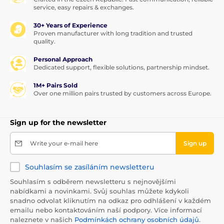
service, easy repairs & exchanges.
30+ Years of Experience
Proven manufacturer with long tradition and trusted
quality.
Personal Approach
Dedicated support, flexible solutions, partnership mindset.
1M+ Pairs Sold
Over one million pairs trusted by customers across Europe.
Sign up for the newsletter
Write your e-mail here
Sign up
Souhlasím se zasíláním newsletteru
Souhlasím s odběrem newsletteru s nejnovějšími
nabídkami a novinkami. Svůj souhlas můžete kdykoli
snadno odvolat kliknutím na odkaz pro odhlášení v každém
emailu nebo kontaktováním naší podpory. Více informací
naleznete v našich
Podmínkách ochrany osobních údajů
.