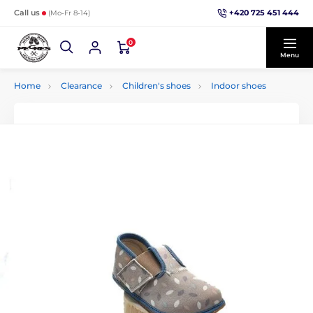
+420 725 451 444
Call us
(Mo-Fr 8-14)
0
Menu
Home
Clearance
Children's shoes
Indoor shoes