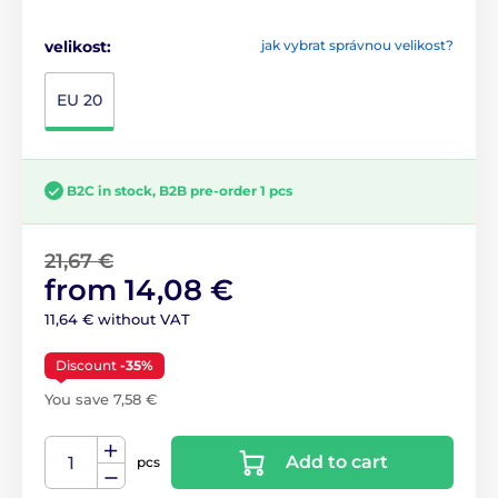
velikost:
jak vybrat správnou velikost?
EU 20
B2C in stock, B2B pre-order 1 pcs
21,67 €
from 14,08 €
11,64 € without VAT
Discount
-35%
You save 7,58 €
Add to cart
pcs