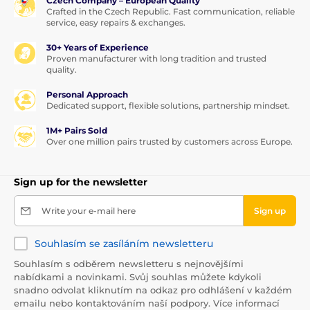
Czech Company – European Quality
Crafted in the Czech Republic. Fast communication, reliable
service, easy repairs & exchanges.
30+ Years of Experience
Proven manufacturer with long tradition and trusted
quality.
Personal Approach
Dedicated support, flexible solutions, partnership mindset.
1M+ Pairs Sold
Over one million pairs trusted by customers across Europe.
Sign up for the newsletter
Write your e-mail here
Sign up
Souhlasím se zasíláním newsletteru
Souhlasím s odběrem newsletteru s nejnovějšími
nabídkami a novinkami. Svůj souhlas můžete kdykoli
snadno odvolat kliknutím na odkaz pro odhlášení v každém
emailu nebo kontaktováním naší podpory. Více informací