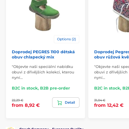
rubber plate (4mm no
outsole
drop)
model name
B 1100
Options (2)
Doprodej PEGRES 1100 dětská
Doprodej Pegres
obuv chlapecký mix
obuv růžová kvě
"Objevte naši speciální nabídku
"Objevte naši spe
obuvi z dřívějších kolekcí, kterou
obuvi z dřívějších
nyní…
nyní…
B2C in stock, B2B pre-order
B2C in stock, B2
22,29 €
31,04 €
Detail
from 8,92 €
from 12,42 €