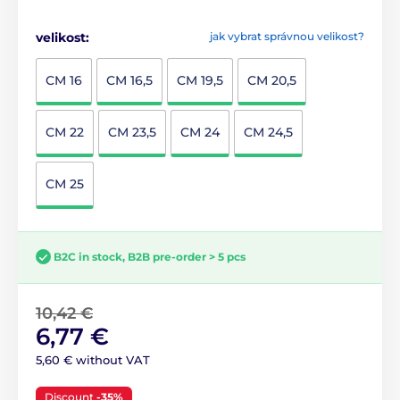
velikost:
jak vybrat správnou velikost?
CM 16
CM 16,5
CM 19,5
CM 20,5
CM 22
CM 23,5
CM 24
CM 24,5
CM 25
B2C in stock, B2B pre-order > 5 pcs
10,42 €
6,77 €
5,60 € without VAT
Discount
-35%