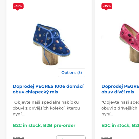
lining
cotton
-35%
-35%
outsole
styrofoam
model name
1907
Options (3)
Doprodej PEGRES 1006 domácí
Doprodej PEGRE
obuv chlapecký mix
obuv dívčí mix
"Objevte naši speciální nabídku
"Objevte naši spe
obuvi z dřívějších kolekcí, kterou
obuvi z dřívějších
nyní…
nyní…
B2C in stock, B2B pre-order
B2C in stock, B2
6,67 €
7,50 €