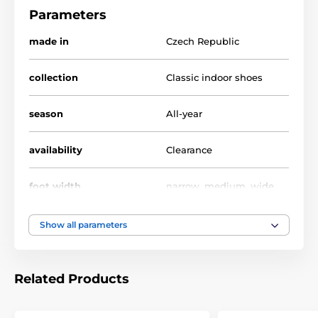
Parameters
made in
Czech Republic
collection
Classic indoor shoes
season
All-year
availability
Clearance
foot width
narrow, medium, wide
instep height
low, medium, high
Show all parameters
usage
Indoor shoes
Related Products
upper
cotton