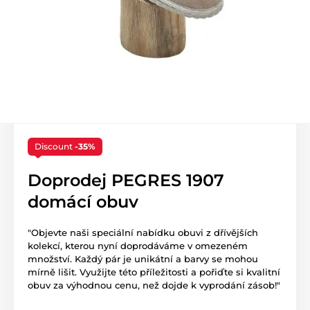
Discount
-35%
Doprodej PEGRES 1907
domácí obuv
"Objevte naši speciální nabídku obuvi z dřívějších
kolekcí, kterou nyní doprodáváme v omezeném
množství. Každý pár je unikátní a barvy se mohou
mírně lišit. Využijte této příležitosti a pořiďte si kvalitní
obuv za výhodnou cenu, než dojde k vyprodání zásob!"