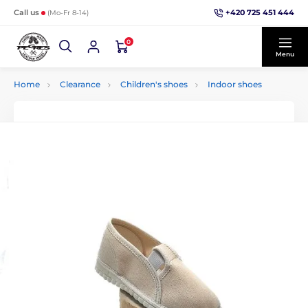
+420 725 451 444
Call us
(Mo-Fr 8-14)
0
Menu
Home
Clearance
Children's shoes
Indoor shoes