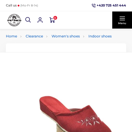
+420 725 451 444
Call us
(Mo-Fr 8-14)
0
Menu
Home
Clearance
Women's shoes
Indoor shoes