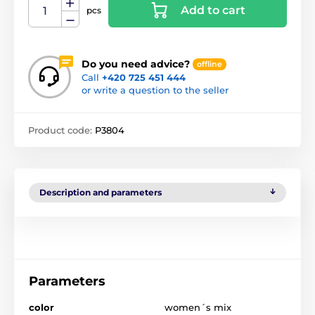
Add to cart
pcs
Do you need advice?
offline
Call
+420 725 451 444
or write a question to the seller
Product code:
P3804
Description and parameters
Parameters
color
women´s mix