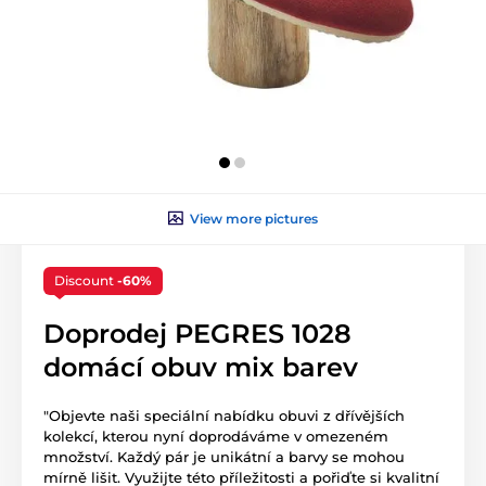
View more pictures
Discount
-60%
Doprodej PEGRES 1028
domácí obuv mix barev
"Objevte naši speciální nabídku obuvi z dřívějších
kolekcí, kterou nyní doprodáváme v omezeném
množství. Každý pár je unikátní a barvy se mohou
mírně lišit. Využijte této příležitosti a pořiďte si kvalitní