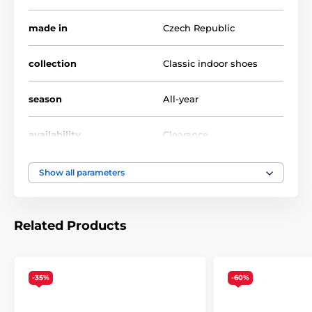
made in
Czech Republic
collection
Classic indoor shoes
season
All-year
availability
Clearance
foot width
narrow, medium
Show all parameters
instep height
low, medium, high
Related Products
usage
Indoor shoes
upper
syntetics
-35%
-60%