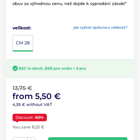
obuv za výhodnou cenu, než dojde k vyprodání zásob!"
velikost:
jak vybrat správnou velikost?
CM 28
B2C in stock, B2B pre-order > 5 pcs
13,75 €
from 5,50 €
4,55 € without VAT
Discount
-60%
You save 8,25 €