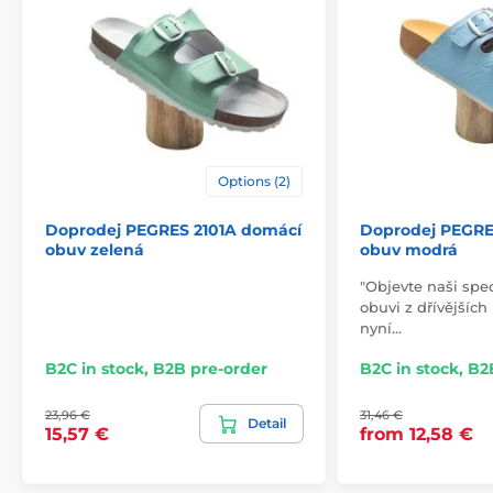
lining
cotton
outsole
styrofoam
model name
1028
Options (2)
Doprodej PEGRES 2101A domácí
Doprodej PEGRE
obuv zelená
obuv modrá
"Objevte naši spe
obuvi z dřívějších
nyní…
B2C in stock, B2B pre-order
B2C in stock, B2
23,96 €
31,46 €
Detail
15,57 €
from 12,58 €