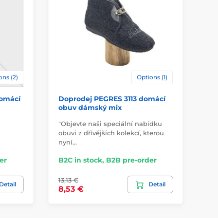
1023
ons (2)
Options (1)
omácí
Doprodej PEGRES 3113 domácí
Do
obuv dámský mix
ob
"Objevte naši speciální nabídku
"Ob
obuvi z dřívějších kolekcí, kterou
obu
nyní…
ny
er
B2C in stock, B2B pre-order
B2
13,13 €
31,
Detail
Detail
8,53 €
fr