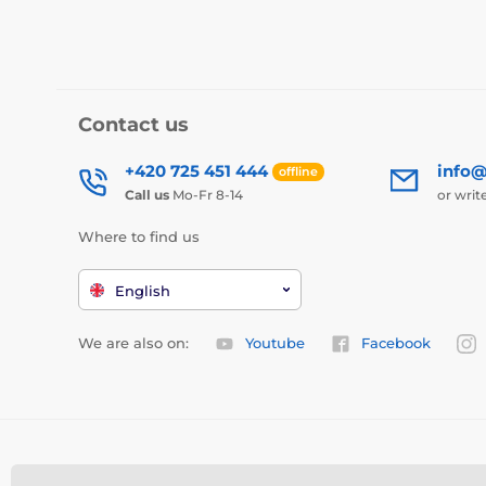
Contact us
+420 725 451 444
info@
offline
Call us
Mo-Fr 8-14
or writ
Where to find us
English
We are also on:
Youtube
Facebook