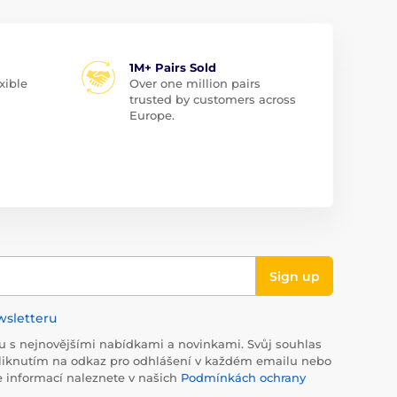
1M+ Pairs Sold
xible
Over one million pairs
trusted by customers across
Europe.
Sign up
wsletteru
 s nejnovějšími nabídkami a novinkami. Svůj souhlas
liknutím na odkaz pro odhlášení v každém emailu nebo
e informací naleznete v našich
Podmínkách ochrany