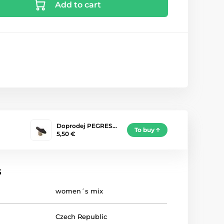
Add to cart
Doprodej PEGRES…
To buy
5,50 €
s
women´s mix
Czech Republic