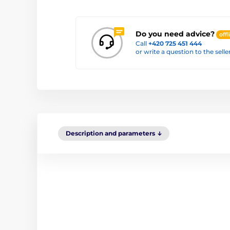
Do you need advice?
offl
Call
+420 725 451 444
or write a question to the selle
Description and parameters