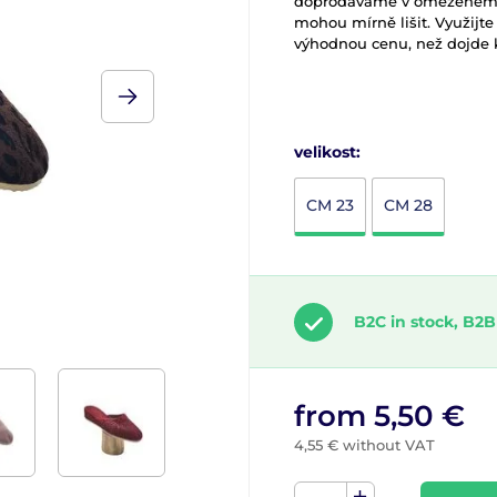
doprodáváme v omezeném mn
mohou mírně lišit. Využijte t
výhodnou cenu, než dojde k
velikost:
CM 23
CM 28
B2C in stock, B2B
from 5,50 €
4,55 € without VAT