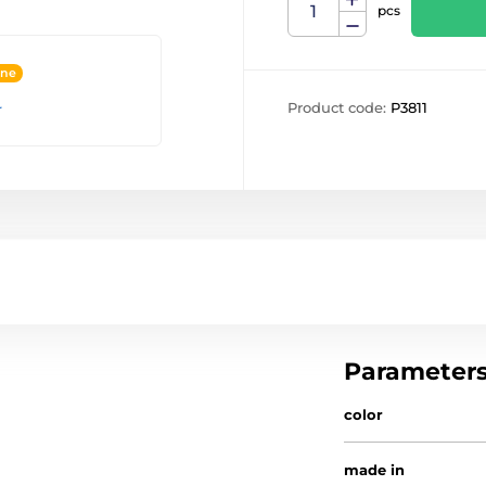
pcs
ine
Product code:
P3811
r
Parameter
color
made in