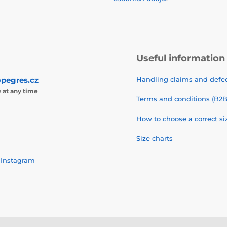
Useful information
pegres.cz
Handling claims and defec
e
at any time
Terms and conditions (B2B
How to choose a correct si
Size charts
Instagram
© 2026 pegres.com ⦁ E-shop created by
SIMPLIA.cz