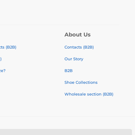
About Us
ts (B2B)
Contacts (B2B)
)
Our Story
ze?
B2B
Shoe Collections
Wholesale section (B2B)