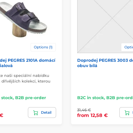
model name
Options (1)
Opti
dej PEGRES 2101A domácí
Doprodej PEGRES 3003 d
ialová
obuv bílá
te naši speciální nabídku
 dřívějších kolekcí, kterou
 stock, B2B pre-order
B2C in stock, B2B pre-ord
31,46 €
Detail
 €
from 12,58 €