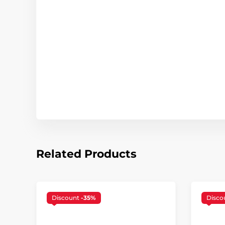
Related Products
Discount
-35%
Disco