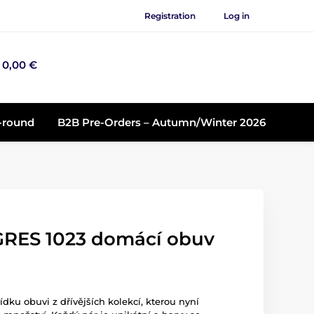
Registration
Log in
0,00 €
r-round
B2B Pre-Orders – Autumn/Winter 2026
GRES 1023 domácí obuv
ídku obuvi z dřívějších kolekcí, kterou nyní