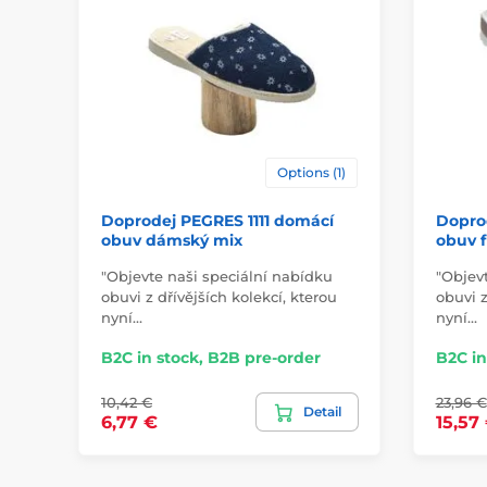
Options (1)
Doprodej PEGRES 1111 domácí
Dopro
obuv dámský mix
obuv f
"Objevte naši speciální nabídku
"Objev
obuvi z dřívějších kolekcí, kterou
obuvi z
nyní…
nyní…
B2C in stock, B2B pre-order
B2C in
10,42 €
23,96 €
Detail
6,77 €
15,57