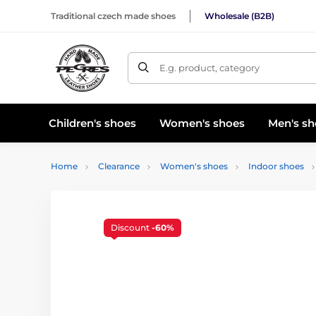
Traditional czech made shoes
Wholesale (B2B)
E.g. product, category
Children's shoes
Women's shoes
Men's sh
Home
Clearance
Women's shoes
Indoor shoes
Discount
-60%