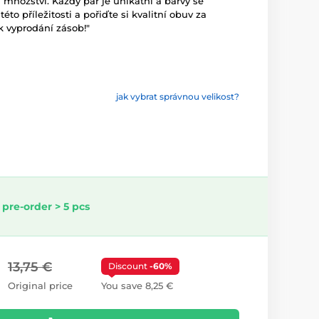
ožství. Každý pár je unikátní a barvy se
éto příležitosti a pořiďte si kvalitní obuv za
 vyprodání zásob!"
jak vybrat správnou velikost?
 pre-order > 5 pcs
13,75 €
Discount
-60%
Original price
You save 8,25 €