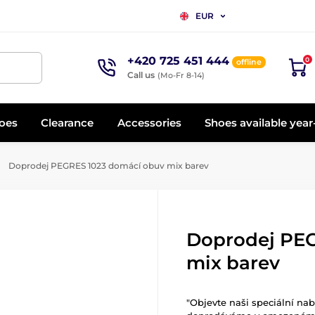
EUR
+420 725 451 444
0
offline
Call us
(Mo-Fr 8-14)
oes
Clearance
Accessories
Shoes available yea
Doprodej PEGRES 1023 domácí obuv mix barev
Doprodej PE
mix barev
"Objevte naši speciální nab