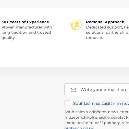
30+ Years of Experience
Personal Approach
Proven manufacturer with
Dedicated support, fle
long tradition and trusted
solutions, partnership
quality.
mindset.
Write your e-mail here
Souhlasím se zasíláním ne
Souhlasím s odběrem newsletteru
můžete kdykoli snadno odvolat k
kontaktováním naší podpory. Víc
osobních údajů
.